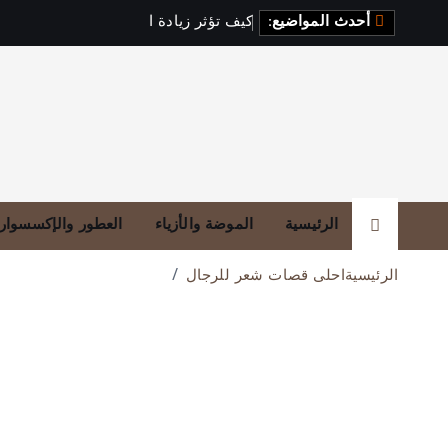
أحدث المواضيع:
ك
ي
ف
ت
ؤ
ث
ر
ز
ي
ا
د
ة
ا
ل
ف
ي
ت
ا
م
ي
ن
الرئيسية
الموضة والأزياء
العطور والإكسسوار
الرئيسية
احلى قصات شعر للرجال