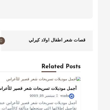
ت
قصات شعر اطفال اولاد كيرلي
ص
فّ
ح
ا
Related Posts
ل
م
أجمل موديلات تسريحات شعر قصير للأعرا
ق
nada
سبتمبر 25, 2025
ا
أجمل موديلات تسريحات شعر قصير للأعراس عندما
ل
تفاصيل إطلالتها التي ستجعلها متألقة كالأميرات.