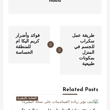
nada
ت
طريقة عمل
فوائد وأضرار
ص
سكراب
كريم اليكا ام
للجسم في
للمنطقة
فّ
المنزل
الحساسة
ح
بمكونات
طبيعية
ا
ل
م
Related Posts
ق
العناية بالبشرة
ا