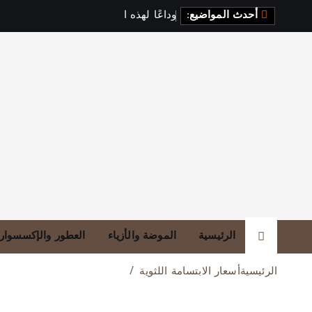
أحدث المواضيع:
و
د
ا
ع
ا
ل
ه
ذ
ه
ا
ل
أ
ل
و
ا
ن
،
الرئيسية
الموضة والأزياء
العطور والإكسسوار
الرئيسية
أسعار الابتسامة اللثوية